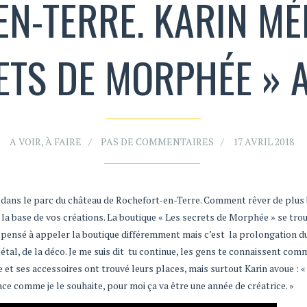
N-TERRE. KARIN MÉ
RETS DE MORPHÉE » 
A VOIR, À FAIRE
PAS DE COMMENTAIRES
17 AVRIL 2018
on dans le parc du château de Rochefort-en-Terre. Comment rêver de plus
à la base de vos créations. La boutique « Les secrets de Morphée » se tro
bien pensé à appeler la boutique différemment mais c’est la prolongation d
Métal, de la déco. Je me suis dit tu continue, les gens te connaissent com
et ses accessoires ont trouvé leurs places, mais surtout Karin avoue : « J
ace comme je le souhaite, pour moi ça va être une année de créatrice. »