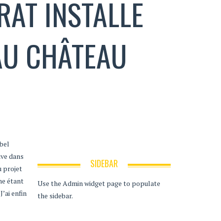
RAT INSTALLE
AU CHÂTEAU
 bel
uve dans
SIDEBAR
u projet
me étant
Use the Admin widget page to populate
’ai enfin
the sidebar.