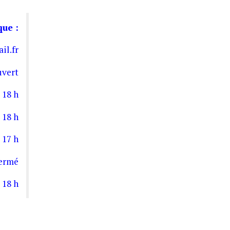
que :
il.fr
vert
 18 h
 18 h
 17 h
Fermé
 18 h