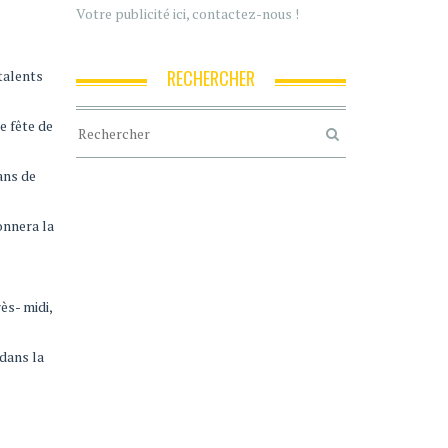
Votre publicité ici, contactez-nous !
RECHERCHER
talents
e fête de
ans de
onnera la
ès- midi,
 dans la