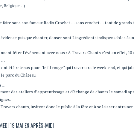
ne, Belgique…)
 se faire sans son fameux Radio Crochet … sans crochet … tant de grands 
 évidence puisque chanter, danser sont 2 ingrédients indispensables à un
iennent fêter l’évènement avec nous : A Travers Chants c’est en effet, 10 
s …
nt été retenus pour ‘’le fil rouge’’ qui traversera le week-end, et qui jal
le parc du Château.
RE…
ement des ateliers d’apprentissage et d’échange de chants le samedi apr
ignes.
ers chants, invitent donc le public à la fête et à se laisser entrainer
MEDI 19 MAI EN APRÈS-MIDI