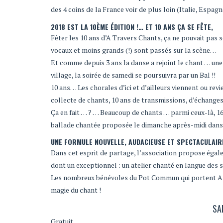
des 4 coins de la France voir de plus loin (Italie, Espag
2018 EST LA 10ÈME ÉDITION !… ET 10 ANS ÇA SE FÊTE,
Fêter les 10 ans d’A Travers Chants, ça ne pouvait pas
vocaux et moins grands (!) sont passés sur la scène…
Et comme depuis 3 ans la danse a rejoint le chant … une
village, la soirée de samedi se poursuivra par un Bal !!
10 ans… Les chorales d’ici et d’ailleurs viennent ou rev
collecte de chants, 10 ans de transmissions, d’échange
Ça en fait … ? … Beaucoup de chants … parmi ceux-là, 16 o
ballade chantée proposée le dimanche après-midi dans 
UNE FORMULE NOUVELLE, AUDACIEUSE ET SPECTACULAI
Dans cet esprit de partage, l’association propose égal
dont un exceptionnel : un atelier chanté en langue des s
Les nombreux bénévoles du Pot Commun qui portent A Trav
magie du chant !
SA
Gratuit