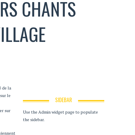
ERS CHANTS
VILLAGE
 de la
sur le
SIDEBAR
er sur
Use the Admin widget page to populate
the sidebar.
 viennent