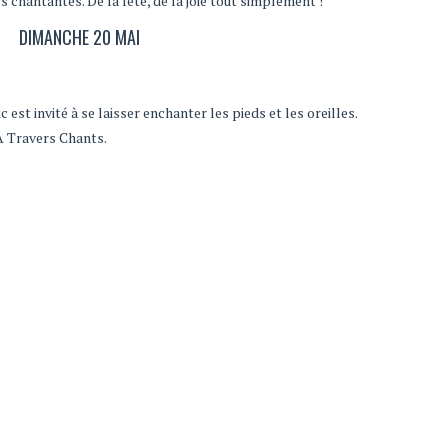
 chantantes. De la fête, de la joie tout simplement !
DIMANCHE 20 MAI
 est invité à se laisser enchanter les pieds et les oreilles.
’A Travers Chants.