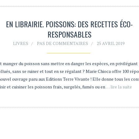
EN LIBRAIRIE. POISSONS: DES RECETTES ÉCO-
RESPONSABLES
LIVRES
PAS DE COMMENTAIRES
25 AVRIL 2019
manger du poisson sans mettre en danger les espèces, en privilégiant 
lués, sans se ruiner et tout en se régalant ? Marie Chioca offre 100 rép
nouvel ouvrage paru aux Editions Terre Vivante ! Elle donne tous les con
sir et cuisiner les poissons frais, surgelés, fumés ou en
… lire la suite
É
MENTIONS LÉGALES
CRÉDITS
CONTA