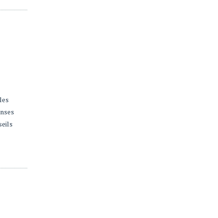
les
onses
seils
CT