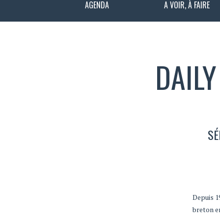
AGENDA
A VOIR, À FAIRE
DAILY
SÉ
Depuis 1
breton en