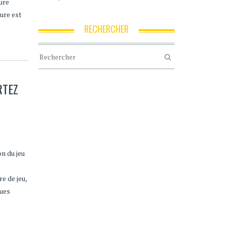
ure
ure est
RECHERCHER
RTEZ
n du jeu
e de jeu,
ques