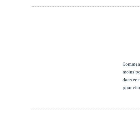
Comment 
moins pol
dans ce 
pour choi
ACCUEIL
POLITIQUE DE CONFIDENTIALIT