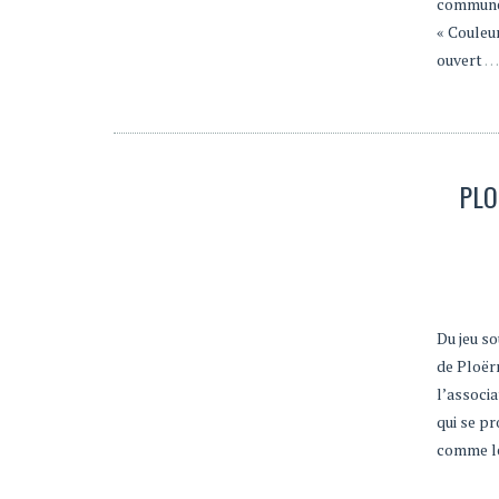
commune 
« Couleur
ouvert
… 
PLO
Du jeu so
de Ploërm
l’associa
qui se pr
comme l