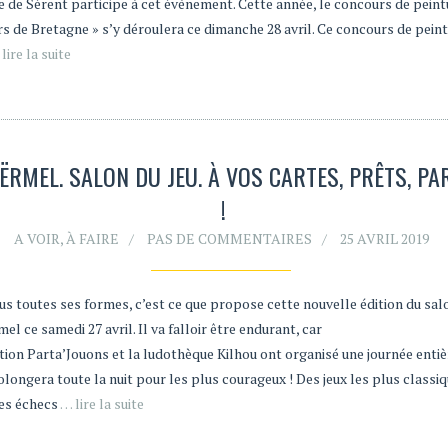
de Sérent participe à cet évènement. Cette année, le concours de peint
s de Bretagne » s’y déroulera ce dimanche 28 avril. Ce concours de peint
lire la suite
ËRMEL. SALON DU JEU. À VOS CARTES, PRÊTS, PA
!
A VOIR, À FAIRE
PAS DE COMMENTAIRES
25 AVRIL 2019
us toutes ses formes, c’est ce que propose cette nouvelle édition du salo
el ce samedi 27 avril. Il va falloir être endurant, car
tion Parta’Jouons et la ludothèque Kilhou ont organisé une journée entièr
olongera toute la nuit pour les plus courageux ! Des jeux les plus classi
es échecs
… lire la suite