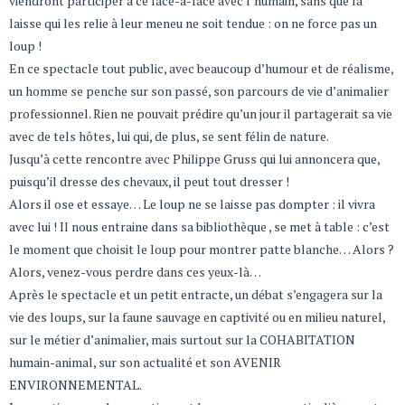
viendront participer à ce face-à-face avec l’humain, sans que la
laisse qui les relie à leur meneu ne soit tendue : on ne force pas un
loup !
En ce spectacle tout public, avec beaucoup d’humour et de réalisme,
un homme se penche sur son passé, son parcours de vie d’animalier
professionnel. Rien ne pouvait prédire qu’un jour il partagerait sa vie
avec de tels hôtes, lui qui, de plus, se sent félin de nature.
Jusqu’à cette rencontre avec Philippe Gruss qui lui annoncera que,
puisqu’il dresse des chevaux, il peut tout dresser !
Alors il ose et essaye… Le loup ne se laisse pas dompter : il vivra
avec lui ! Il nous entraine dans sa bibliothèque , se met à table : c’est
le moment que choisit le loup pour montrer patte blanche… Alors ?
Alors, venez-vous perdre dans ces yeux-là…
Après le spectacle et un petit entracte, un débat s’engagera sur la
vie des loups, sur la faune sauvage en captivité ou en milieu naturel,
sur le métier d’animalier, mais surtout sur la COHABITATION
humain-animal, sur son actualité et son AVENIR
ENVIRONNEMENTAL.